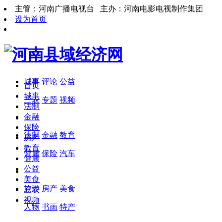
主管：河南广播电视台 主办：河南电影电视制作集团
设为首页
城事
评论
公益
首页
城事
三农
专题
视频
法制
金融
保险
法制
金融
教育
房产
教育
健康
保险
汽车
健康
公益
美食
旅游
房产
美食
三农
视频
人物
书画
特产