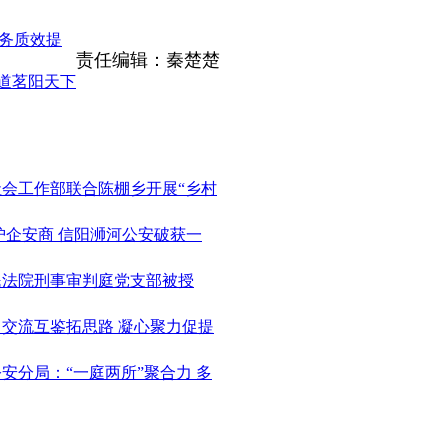
服务质效提
责任编辑：秦楚楚
道茗阳天下
社会工作部联合陈棚乡开展“乡村
 护企安商 信阳浉河公安破获一
人民法院刑事审判庭党支部被授
：交流互鉴拓思路 凝心聚力促提
公安分局：“一庭两所”聚合力 多