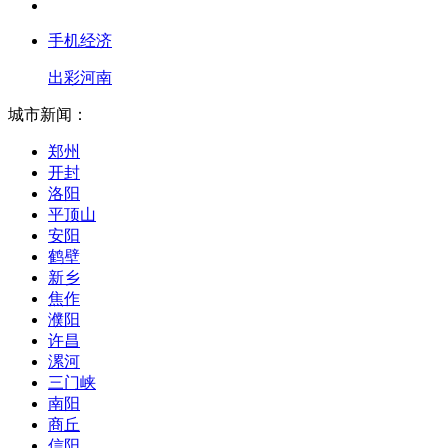
手机经济
出彩河南
城市新闻：
郑州
开封
洛阳
平顶山
安阳
鹤壁
新乡
焦作
濮阳
许昌
漯河
三门峡
南阳
商丘
信阳