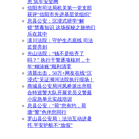
患 筑牢安全网
信阳市司法局机关第一党支部
获评“信阳市先进基层党组织”
息县公安：沉浸式研学“解
锁”禁毒知识 这场探秘之旅他们
乐在其中
潢川法院：守护生态底线 司法
监督亮剑
光山法院：“钱不是给齐了
吗？” 执行干警逐项核对，十
年“糊涂账”顺利清零
清晨出击，50万+网友在线“沉
浸式”见证浉河法院执行现场！
商城县公安局河凤桥派出所联
合特巡警大队开展党员义警最
小应急单元实战培训
息县公安：“荷”您有约，荷
塘“警”色伴您同行
罗山县公安局：法治互动进暑
托 平安护航不“放假”