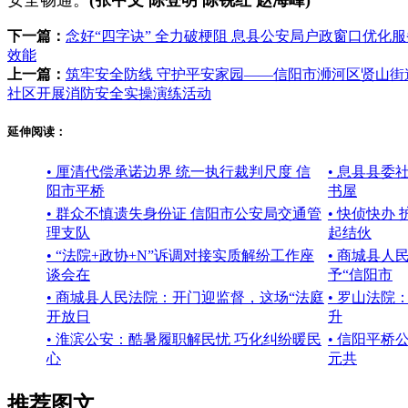
下一篇：
念好“四字诀” 全力破梗阻 息县公安局户政窗口优化
效能
上一篇：
筑牢安全防线 守护平安家园——信阳市浉河区贤山街
社区开展消防安全实操演练活动
延伸阅读：
• 厘清代偿承诺边界 统一执行裁判尺度 信
• 息县县委
阳市平桥
书屋
• 群众不慎遗失身份证 信阳市公安局交通管
• 快侦快办
理支队
起结伙
• “法院+政协+N”诉调对接实质解纷工作座
• 商城县
谈会在
予“信阳市
• 商城县人民法院：开门迎监督，这场“法庭
• 罗山法院
开放日
升
• 淮滨公安：酷暑履职解民忧 巧化纠纷暖民
• 信阳平桥
心
元共
推荐图文