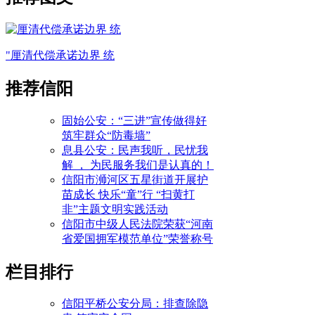
"厘清代偿承诺边界 统
推荐信阳
固始公安：“三进”宣传做得好
筑牢群众“防毒墙”
息县公安：民声我听，民忧我
解 ， 为民服务我们是认真的！
信阳市浉河区五星街道开展护
苗成长 快乐“童”行 “扫黄打
非”主题文明实践活动
信阳市中级人民法院荣获“河南
省爱国拥军模范单位”荣誉称号
栏目排行
信阳平桥公安分局：排查除隐