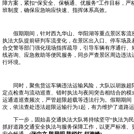
障方案，紧扣“保安全、保畅通、优服务”工作目标，严
班制度，确保应急响应快速、指挥体系高效。
假期期间，针对西九华山、华阳湖等重点景区客流密
执法大队提前研判车流变化，在景区出入口、停车场及
合交警等部门强化现场指挥疏导，引导车辆有序通行、
线咨询、应急救助等便民服务，同步严查景区周边违法
行环境。
同时，聚焦货运车辆违法运输风险，大队以胡族超限
定点检查与流动巡查、错时执法与夜间突击相结合的模
运通道巡查频次，严管超限超载等违法行为。假期期间，
次，依法查处违法超限运输行为1起，有力维护了道路
下一步，固始县交通执法大队将持续坚守“执法为民
抓好道路交通安全执法与服务保障工作，以更严标准、
安全畅通。
(张中文 陈登明 陈锐红 赵海峰)