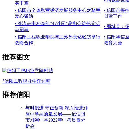
实干笃
• 信阳市个体私营经济发展服务中心对骑手
• 信阳市
爱心驿站
创建工作
• 淮滨高中2026年“心泮园”暑期公益托管活
• 商城县：
动圆满
• 信阳工程职业学院与江苏苏美达轻纺举行
• 信阳华
战略合作
教育大会
推荐图文
"信阳工程职业学院郭萌
推荐信阳
与时俱进 守正创新 深入推进浉
河中学高质量发展——记信阳
市浉河中学2022年中考质量分
析会