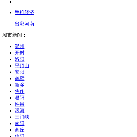
手机经济
出彩河南
城市新闻：
郑州
开封
洛阳
平顶山
安阳
鹤壁
新乡
焦作
濮阳
许昌
漯河
三门峡
南阳
商丘
信阳