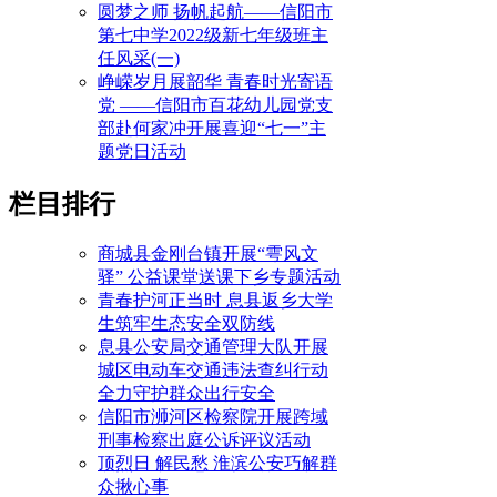
圆梦之师 扬帆起航——信阳市
第七中学2022级新七年级班主
任风采(一)
峥嵘岁月展韶华 青春时光寄语
党 ——信阳市百花幼儿园党支
部赴何家冲开展喜迎“七一”主
题党日活动
栏目排行
商城县金刚台镇开展“雩风文
驿” 公益课堂送课下乡专题活动
青春护河正当时 息县返乡大学
生筑牢生态安全双防线
息县公安局交通管理大队开展
城区电动车交通违法查纠行动
全力守护群众出行安全
信阳市浉河区检察院开展跨域
刑事检察出庭公诉评议活动
顶烈日 解民愁 淮滨公安巧解群
众揪心事