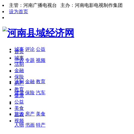
主管：河南广播电视台 主办：河南电影电视制作集团
设为首页
城事
评论
公益
首页
城事
三农
专题
视频
法制
金融
保险
法制
金融
教育
房产
教育
健康
保险
汽车
健康
公益
美食
旅游
房产
美食
三农
视频
人物
书画
特产