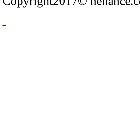
Copyright2017© henance.c