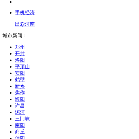
手机经济
出彩河南
城市新闻：
郑州
开封
洛阳
平顶山
安阳
鹤壁
新乡
焦作
濮阳
许昌
漯河
三门峡
南阳
商丘
信阳