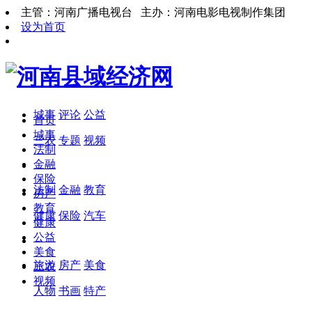
主管：河南广播电视台 主办：河南电影电视制作集团
设为首页
城事
评论
公益
首页
城事
三农
专题
视频
法制
金融
保险
法制
金融
教育
房产
教育
健康
保险
汽车
健康
公益
美食
旅游
房产
美食
三农
视频
人物
书画
特产