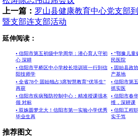
松涛陈志伟出席会议
上一篇：
罗山县健康教育中心党支部
暨支部连支部活动
延伸阅读：
• 信阳市第五初级中学周华：潜心育人守初
• “鄂豫儿
心 深耕
民医院
• 信阳市平桥区中小学校长培训班一行到信
• 固始县政
阳技师学
产基地
• 全省78个 固始独占3席智慧教育“优等生”
• 信阳市
再获
抓实医
• 信阳市疾病预防控制中心：精准授课强本
• 信阳市
领 对标
维，深耕课
• 双姝圆梦北大！信阳市第一实验小学优秀
• 信阳工
毕业生再
实干笃
推荐图文