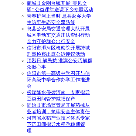
商城县金刚台镇开展“雩风文
驿” 公益课堂送课下乡专题活动
青春护河正当时 息县返乡大学
生筑牢生态安全双防线
息县公安局交通管理大队开展
城区电动车交通违法查纠行动
全力守护群众出行安全
信阳市浉河区检察院开展跨域
刑事检察出庭公诉评议活动
顶烈日 解民愁 淮滨公安巧解群
众揪心事
信阳市第一高级中学召开与信
阳高级中学合作办学工作推进
会
极端降水侵袭河南，专家指导
豆类田间管护减损保产
固始县市场监管局开展药械从
业者培训，筑牢安全主体责任
河南省水稻产业技术体系专家
下沉田间指导水稻孕穗期管
理！