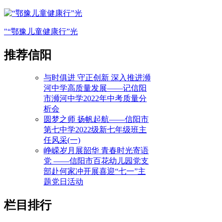
"“鄂豫儿童健康行”光
推荐信阳
与时俱进 守正创新 深入推进浉
河中学高质量发展——记信阳
市浉河中学2022年中考质量分
析会
圆梦之师 扬帆起航——信阳市
第七中学2022级新七年级班主
任风采(一)
峥嵘岁月展韶华 青春时光寄语
党 ——信阳市百花幼儿园党支
部赴何家冲开展喜迎“七一”主
题党日活动
栏目排行