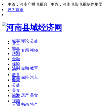
主管：河南广播电视台 主办：河南电影电视制作集团
设为首页
城事
评论
公益
首页
城事
三农
专题
视频
法制
金融
保险
法制
金融
教育
房产
教育
健康
保险
汽车
健康
公益
美食
旅游
房产
美食
三农
视频
人物
书画
特产