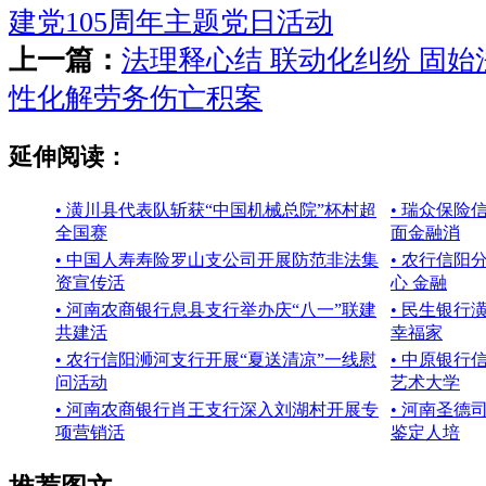
建党105周年主题党日活动
上一篇：
法理释心结 联动化纠纷 固
性化解劳务伤亡积案
延伸阅读：
• 潢川县代表队斩获“中国机械总院”杯村超
• 瑞众保
全国赛
面金融消
• 中国人寿寿险罗山支公司开展防范非法集
• 农行信
资宣传活
心 金融
• 河南农商银行息县支行举办庆“八一”联建
• 民生银行
共建活
幸福家
• 农行信阳浉河支行开展“夏送清凉”一线慰
• 中原银
问活动
艺术大学
• 河南农商银行肖王支行深入刘湖村开展专
• 河南圣
项营销活
鉴定人培