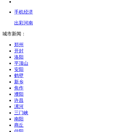
手机经济
出彩河南
城市新闻：
郑州
开封
洛阳
平顶山
安阳
鹤壁
新乡
焦作
濮阳
许昌
漯河
三门峡
南阳
商丘
信阳