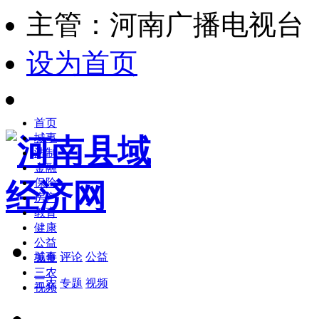
主管：河南广播电视台
设为首页
首页
城事
法制
金融
保险
房产
教育
健康
公益
城事
评论
公益
美食
三农
三农
专题
视频
视频