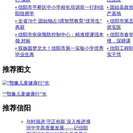
• 信阳市平桥区中小学校长培训班一行到信
• 固始县政
阳技师学
产基地
• 全省78个 固始独占3席智慧教育“优等生”
• 信阳市
再获
抓实医
• 信阳市疾病预防控制中心：精准授课强本
• 信阳市
领 对标
维，深耕课
• 双姝圆梦北大！信阳市第一实验小学优秀
• 信阳工
毕业生再
实干笃
推荐图文
"“鄂豫儿童健康行”光
推荐信阳
与时俱进 守正创新 深入推进浉
河中学高质量发展——记信阳