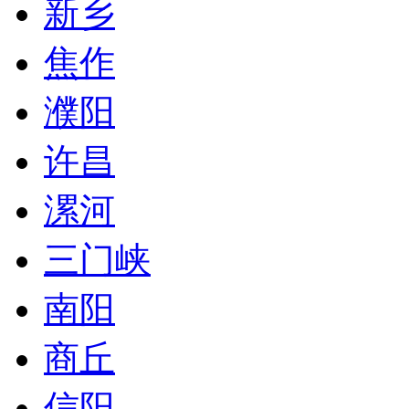
新乡
焦作
濮阳
许昌
漯河
三门峡
南阳
商丘
信阳