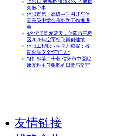
顶烈日 解民愁 淮滨公安巧解群
众揪心事
信阳市第一高级中学召开与信
阳高级中学合作办学工作推进
会
9名学子圆梦蓝天，信阳市平桥
区2026年空军招飞再创佳绩
信阳工程职业学院方燕妮：校
园食品安全“守门人”
银针起落二十载 信阳市中医院
康复科主任张聪的日常与坚守
友情链接