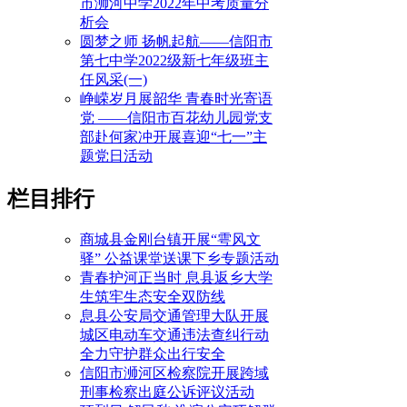
市浉河中学2022年中考质量分
析会
圆梦之师 扬帆起航——信阳市
第七中学2022级新七年级班主
任风采(一)
峥嵘岁月展韶华 青春时光寄语
党 ——信阳市百花幼儿园党支
部赴何家冲开展喜迎“七一”主
题党日活动
栏目排行
商城县金刚台镇开展“雩风文
驿” 公益课堂送课下乡专题活动
青春护河正当时 息县返乡大学
生筑牢生态安全双防线
息县公安局交通管理大队开展
城区电动车交通违法查纠行动
全力守护群众出行安全
信阳市浉河区检察院开展跨域
刑事检察出庭公诉评议活动