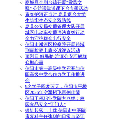
商城县金刚台镇开展“雩风文
驿” 公益课堂送课下乡专题活动
青春护河正当时 息县返乡大学
生筑牢生态安全双防线
息县公安局交通管理大队开展
城区电动车交通违法查纠行动
全力守护群众出行安全
信阳市浉河区检察院开展跨域
刑事检察出庭公诉评议活动
顶烈日 解民愁 淮滨公安巧解群
众揪心事
信阳市第一高级中学召开与信
阳高级中学合作办学工作推进
会
9名学子圆梦蓝天，信阳市平桥
区2026年空军招飞再创佳绩
信阳工程职业学院方燕妮：校
园食品安全“守门人”
银针起落二十载 信阳市中医院
康复科主任张聪的日常与坚守