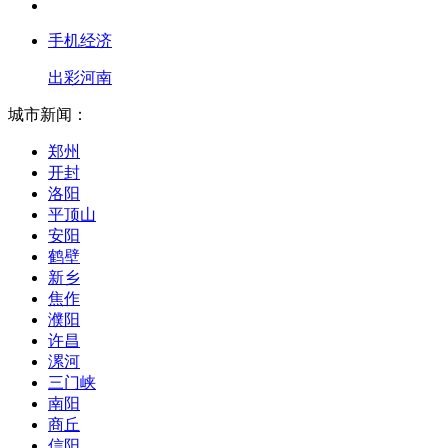
手机经济
出彩河南
城市新闻：
郑州
开封
洛阳
平顶山
安阳
鹤壁
新乡
焦作
濮阳
许昌
漯河
三门峡
南阳
商丘
信阳