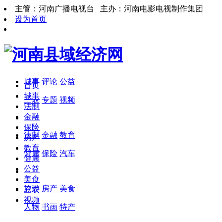
主管：河南广播电视台 主办：河南电影电视制作集团
设为首页
城事
评论
公益
首页
城事
三农
专题
视频
法制
金融
保险
法制
金融
教育
房产
教育
健康
保险
汽车
健康
公益
美食
旅游
房产
美食
三农
视频
人物
书画
特产