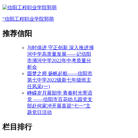
"信阳工程职业学院郭萌
推荐信阳
与时俱进 守正创新 深入推进浉
河中学高质量发展——记信阳
市浉河中学2022年中考质量分
析会
圆梦之师 扬帆起航——信阳市
第七中学2022级新七年级班主
任风采(一)
峥嵘岁月展韶华 青春时光寄语
党 ——信阳市百花幼儿园党支
部赴何家冲开展喜迎“七一”主
题党日活动
栏目排行