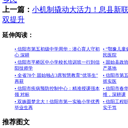
上一篇：
小机制撬动大活力！息县新
双提升
延伸阅读：
• 信阳市第五初级中学周华：潜心育人守初
• “鄂豫儿
心 深耕
民医院
• 信阳市平桥区中小学校长培训班一行到信
• 固始县政
阳技师学
产基地
• 全省78个 固始独占3席智慧教育“优等生”
• 信阳市
再获
抓实医
• 信阳市疾病预防控制中心：精准授课强本
• 信阳市
领 对标
维，深耕课
• 双姝圆梦北大！信阳市第一实验小学优秀
• 信阳工
毕业生再
实干笃
推荐图文