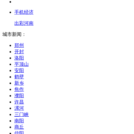
手机经济
出彩河南
城市新闻：
郑州
开封
洛阳
平顶山
安阳
鹤壁
新乡
焦作
濮阳
许昌
漯河
三门峡
南阳
商丘
信阳