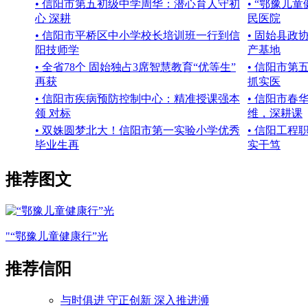
• 信阳市第五初级中学周华：潜心育人守初
• “鄂豫儿
心 深耕
民医院
• 信阳市平桥区中小学校长培训班一行到信
• 固始县政
阳技师学
产基地
• 全省78个 固始独占3席智慧教育“优等生”
• 信阳市
再获
抓实医
• 信阳市疾病预防控制中心：精准授课强本
• 信阳市
领 对标
维，深耕课
• 双姝圆梦北大！信阳市第一实验小学优秀
• 信阳工
毕业生再
实干笃
推荐图文
"“鄂豫儿童健康行”光
推荐信阳
与时俱进 守正创新 深入推进浉