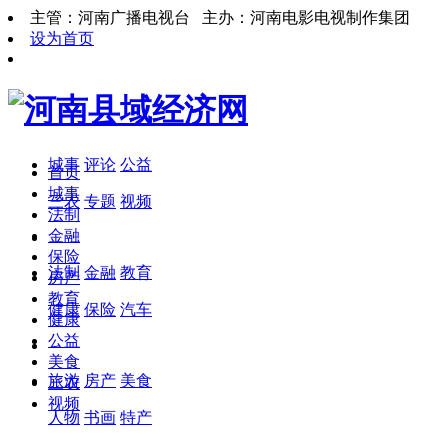
主管：河南广播电视台 主办：河南电影电视制作集团
设为首页
城事
评论
公益
首页
城事
三农
专题
视频
法制
金融
保险
法制
金融
教育
房产
教育
健康
保险
汽车
健康
公益
美食
旅游
房产
美食
三农
视频
人物
书画
特产