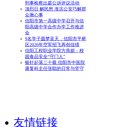
刑事检察出庭公诉评议活动
顶烈日 解民愁 淮滨公安巧解群
众揪心事
信阳市第一高级中学召开与信
阳高级中学合作办学工作推进
会
9名学子圆梦蓝天，信阳市平桥
区2026年空军招飞再创佳绩
信阳工程职业学院方燕妮：校
园食品安全“守门人”
银针起落二十载 信阳市中医院
康复科主任张聪的日常与坚守
友情链接