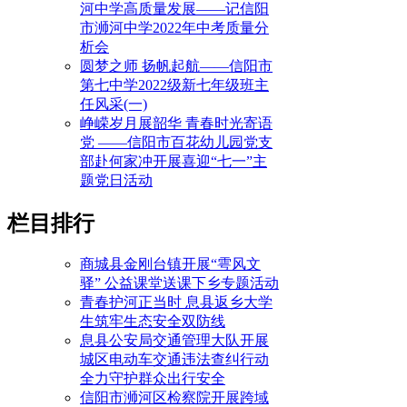
河中学高质量发展——记信阳
市浉河中学2022年中考质量分
析会
圆梦之师 扬帆起航——信阳市
第七中学2022级新七年级班主
任风采(一)
峥嵘岁月展韶华 青春时光寄语
党 ——信阳市百花幼儿园党支
部赴何家冲开展喜迎“七一”主
题党日活动
栏目排行
商城县金刚台镇开展“雩风文
驿” 公益课堂送课下乡专题活动
青春护河正当时 息县返乡大学
生筑牢生态安全双防线
息县公安局交通管理大队开展
城区电动车交通违法查纠行动
全力守护群众出行安全
信阳市浉河区检察院开展跨域