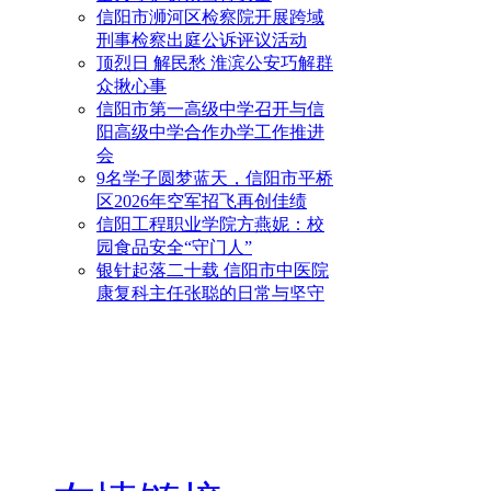
信阳市浉河区检察院开展跨域
刑事检察出庭公诉评议活动
顶烈日 解民愁 淮滨公安巧解群
众揪心事
信阳市第一高级中学召开与信
阳高级中学合作办学工作推进
会
9名学子圆梦蓝天，信阳市平桥
区2026年空军招飞再创佳绩
信阳工程职业学院方燕妮：校
园食品安全“守门人”
银针起落二十载 信阳市中医院
康复科主任张聪的日常与坚守