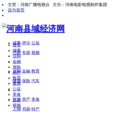
主管：河南广播电视台 主办：河南电影电视制作集团
设为首页
城事
评论
公益
首页
城事
三农
专题
视频
法制
金融
保险
法制
金融
教育
房产
教育
健康
保险
汽车
健康
公益
美食
旅游
房产
美食
三农
视频
人物
书画
特产