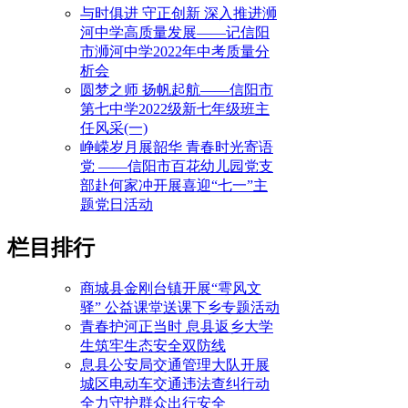
与时俱进 守正创新 深入推进浉
河中学高质量发展——记信阳
市浉河中学2022年中考质量分
析会
圆梦之师 扬帆起航——信阳市
第七中学2022级新七年级班主
任风采(一)
峥嵘岁月展韶华 青春时光寄语
党 ——信阳市百花幼儿园党支
部赴何家冲开展喜迎“七一”主
题党日活动
栏目排行
商城县金刚台镇开展“雩风文
驿” 公益课堂送课下乡专题活动
青春护河正当时 息县返乡大学
生筑牢生态安全双防线
息县公安局交通管理大队开展
城区电动车交通违法查纠行动
全力守护群众出行安全