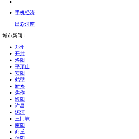
手机经济
出彩河南
城市新闻：
郑州
开封
洛阳
平顶山
安阳
鹤壁
新乡
焦作
濮阳
许昌
漯河
三门峡
南阳
商丘
信阳