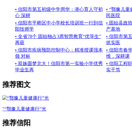
• 信阳市第五初级中学周华：潜心育人守初
• “鄂豫儿
心 深耕
民医院
• 信阳市平桥区中小学校长培训班一行到信
• 固始县政
阳技师学
产基地
• 全省78个 固始独占3席智慧教育“优等生”
• 信阳市
再获
抓实医
• 信阳市疾病预防控制中心：精准授课强本
• 信阳市
领 对标
维，深耕课
• 双姝圆梦北大！信阳市第一实验小学优秀
• 信阳工
毕业生再
实干笃
推荐图文
"“鄂豫儿童健康行”光
推荐信阳