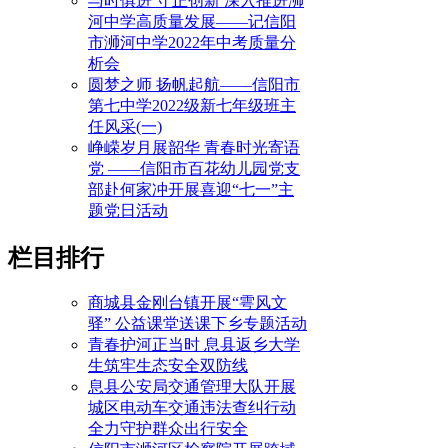
与时俱进 守正创新 深入推进浉
河中学高质量发展——记信阳
市浉河中学2022年中考质量分
析会
圆梦之师 扬帆起航——信阳市
第七中学2022级新七年级班主
任风采(一)
峥嵘岁月展韶华 青春时光寄语
党 ——信阳市百花幼儿园党支
部赴何家冲开展喜迎“七一”主
题党日活动
栏目排行
商城县金刚台镇开展“雩风文
驿” 公益课堂送课下乡专题活动
青春护河正当时 息县返乡大学
生筑牢生态安全双防线
息县公安局交通管理大队开展
城区电动车交通违法查纠行动
全力守护群众出行安全