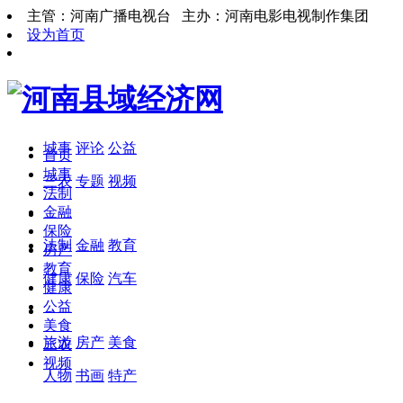
主管：河南广播电视台 主办：河南电影电视制作集团
设为首页
城事
评论
公益
首页
城事
三农
专题
视频
法制
金融
保险
法制
金融
教育
房产
教育
健康
保险
汽车
健康
公益
美食
旅游
房产
美食
三农
视频
人物
书画
特产