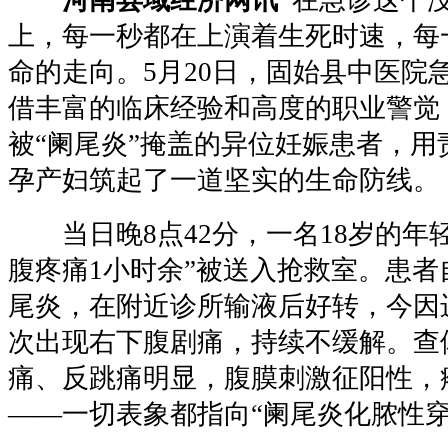
上，每一秒都在上演着生死时速，每
命的走向。5月20日，固始县中医院
借丰富的临床经验和高度的职业警觉
被“阑尾炎”掩盖的异位妊娠患者，用
孕产妇筑起了一道坚实的生命防线。
当日晚8点42分，一名18岁的年
腹疼痛1小时余”被送入抢救室。患者
尾炎，在附近诊所输液后好转，今因
次出现右下腹剧痛，持续不缓解。查
痛、反跳痛明显，腹膜刺激征阳性，
——一切表象都指向“阑尾炎化脓性穿