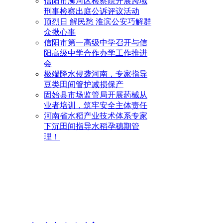
信阳市浉河区检察院开展跨域
刑事检察出庭公诉评议活动
顶烈日 解民愁 淮滨公安巧解群
众揪心事
信阳市第一高级中学召开与信
阳高级中学合作办学工作推进
会
极端降水侵袭河南，专家指导
豆类田间管护减损保产
固始县市场监管局开展药械从
业者培训，筑牢安全主体责任
河南省水稻产业技术体系专家
下沉田间指导水稻孕穗期管
理！