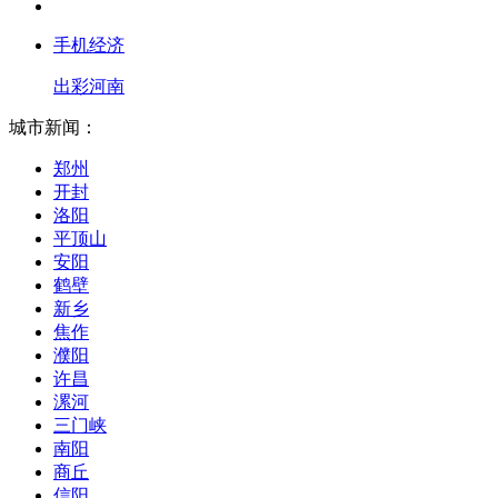
手机经济
出彩河南
城市新闻：
郑州
开封
洛阳
平顶山
安阳
鹤壁
新乡
焦作
濮阳
许昌
漯河
三门峡
南阳
商丘
信阳