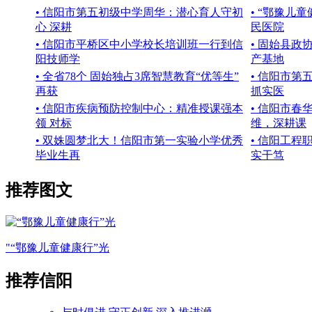
• 信阳市第五初级中学周华：潜心育人守初
• “鄂豫儿
心 深耕
民医院
• 信阳市平桥区中小学校长培训班一行到信
• 固始县政
阳技师学
产基地
• 全省78个 固始独占3席智慧教育“优等生”
• 信阳市
再获
抓实医
• 信阳市疾病预防控制中心：精准授课强本
• 信阳市
领 对标
维，深耕课
• 双姝圆梦北大！信阳市第一实验小学优秀
• 信阳工
毕业生再
实干笃
推荐图文
"“鄂豫儿童健康行”光
推荐信阳