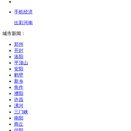
手机经济
出彩河南
城市新闻：
郑州
开封
洛阳
平顶山
安阳
鹤壁
新乡
焦作
濮阳
许昌
漯河
三门峡
南阳
商丘
信阳