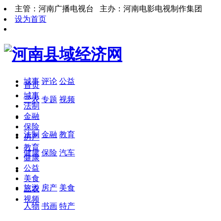
主管：河南广播电视台 主办：河南电影电视制作集团
设为首页
城事
评论
公益
首页
城事
三农
专题
视频
法制
金融
保险
法制
金融
教育
房产
教育
健康
保险
汽车
健康
公益
美食
旅游
房产
美食
三农
视频
人物
书画
特产