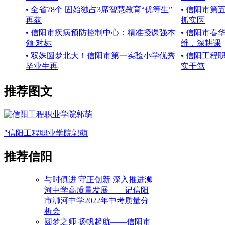
• 全省78个 固始独占3席智慧教育“优等生”
• 信阳市
再获
抓实医
• 信阳市疾病预防控制中心：精准授课强本
• 信阳市
领 对标
维，深耕课
• 双姝圆梦北大！信阳市第一实验小学优秀
• 信阳工
毕业生再
实干笃
推荐图文
"信阳工程职业学院郭萌
推荐信阳
与时俱进 守正创新 深入推进浉
河中学高质量发展——记信阳
市浉河中学2022年中考质量分
析会
圆梦之师 扬帆起航——信阳市