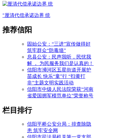
"厘清代偿承诺边界 统
推荐信阳
固始公安：“三进”宣传做得好
筑牢群众“防毒墙”
息县公安：民声我听，民忧我
解 ， 为民服务我们是认真的！
信阳市浉河区五星街道开展护
苗成长 快乐“童”行 “扫黄打
非”主题文明实践活动
信阳市中级人民法院荣获“河南
省爱国拥军模范单位”荣誉称号
栏目排行
信阳平桥公安分局：排查除隐
患 筑牢安全网
信阳市司法局机关第一党支部