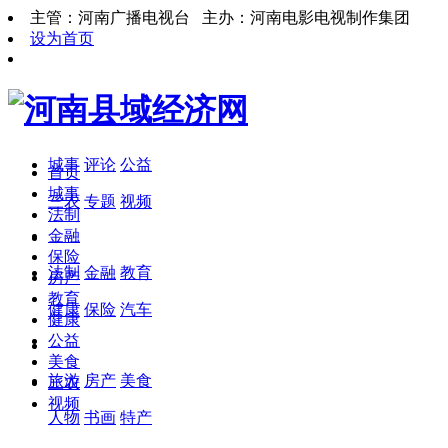
主管：河南广播电视台 主办：河南电影电视制作集团
设为首页
城事
评论
公益
首页
城事
三农
专题
视频
法制
金融
保险
法制
金融
教育
房产
教育
健康
保险
汽车
健康
公益
美食
旅游
房产
美食
三农
视频
人物
书画
特产