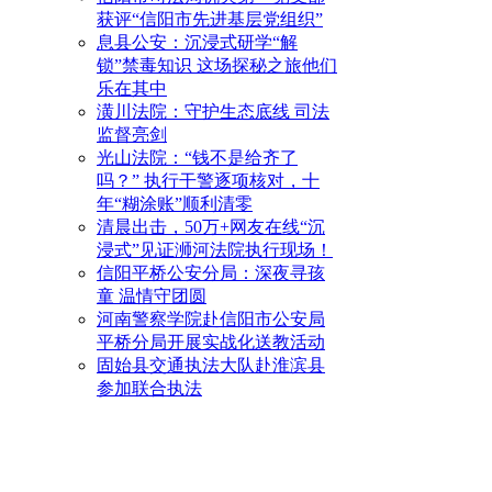
获评“信阳市先进基层党组织”
息县公安：沉浸式研学“解
锁”禁毒知识 这场探秘之旅他们
乐在其中
潢川法院：守护生态底线 司法
监督亮剑
光山法院：“钱不是给齐了
吗？” 执行干警逐项核对，十
年“糊涂账”顺利清零
清晨出击，50万+网友在线“沉
浸式”见证浉河法院执行现场！
信阳平桥公安分局：深夜寻孩
童 温情守团圆
河南警察学院赴信阳市公安局
平桥分局开展实战化送教活动
固始县交通执法大队赴淮滨县
参加联合执法