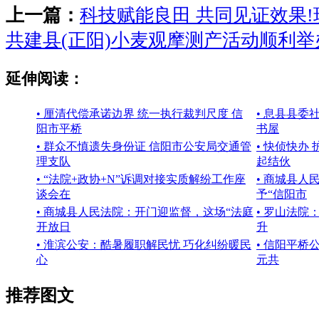
上一篇：
科技赋能良田 共同见证效果
共建县(正阳)小麦观摩测产活动顺利举
延伸阅读：
• 厘清代偿承诺边界 统一执行裁判尺度 信
• 息县县委
阳市平桥
书屋
• 群众不慎遗失身份证 信阳市公安局交通管
• 快侦快办
理支队
起结伙
• “法院+政协+N”诉调对接实质解纷工作座
• 商城县
谈会在
予“信阳市
• 商城县人民法院：开门迎监督，这场“法庭
• 罗山法院
开放日
升
• 淮滨公安：酷暑履职解民忧 巧化纠纷暖民
• 信阳平桥
心
元共
推荐图文