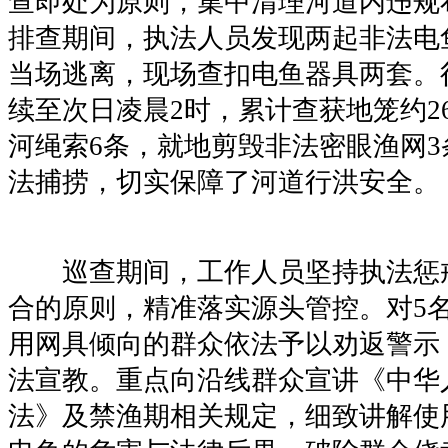
查即处为原则，集中清理河道内违规
排查期间，执法人员发现两起非法电
当场逃离，现场查扣电鱼器具两套。行
续至次日凌晨2时，累计查获地笼约2
河绳索6条，就地剪毁非法密眼渔网
法捕捞，切实保障了河道行洪安全。
巡查期间，工作人员坚持执法惩
合的原则，精准落实源头管控。对5
用网具倾向的群众依法予以劝返警示
法宣教。重点向沿线群众宣讲《中华
法》及禁渔期相关规定，细致讲解使