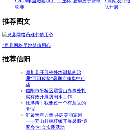
• 2026年固始县职工“工匠杯”夏季男子篮球
• 河南农
联赛
队开展“
推荐图文
"息县网格员姚梦倩用心
推荐信阳
潢川县开展校外培训机构治
理“百日攻坚”暑期专项集中行
动
信阳市平桥区震雷山办事处扎
实有效开展防溺水工作
徐洪涛：我要过一个有意义的
暑假
汇聚青年力量 共建美丽家园
——罗山县楠杆镇开展暑假“返
家乡”社会实践活动