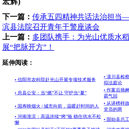
宏辉)
下一篇：
传承五四精神共话法治担当
滨县法院召开青年干警座谈会
上一篇：
多团队携手：为光山优质水
展“把脉开方”！
延伸阅读：
• 潢川县
• 信阳市农科院赴光山开展专项技术服务
拟法庭论
• 作案后挑
• 息县公安：当“燃”不让 守护当“夏”
霸气回
• 从讲榜
• 国寿映烟火 | 城市向前，温暖赶时间的人
党员的两
• 河南淮滨：高温连续“烤”验 稳住供水不松
• 固始县总
懈