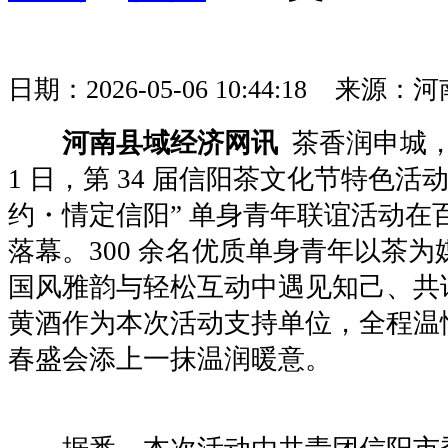
日期：2026-05-06 10:44:18 
河南县域经济网讯
茶香润申城，
1 日，第 34 届信阳茶文化节特色活动
约・情定信阳” 单身青年联谊活动在
落幕。300 余名优质单身青年以茶
国风雅韵与轻松互动中遇见知己、共
黄酒作为本次活动支持单位，全程温
春盛会添上一抹温润暖意。