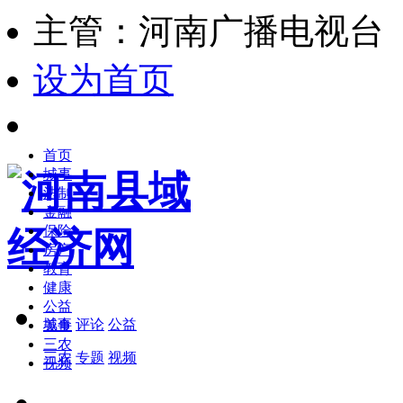
主管：河南广播电视台
设为首页
首页
城事
法制
金融
保险
房产
教育
健康
公益
城事
评论
公益
美食
三农
三农
专题
视频
视频