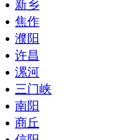
新乡
焦作
濮阳
许昌
漯河
三门峡
南阳
商丘
信阳