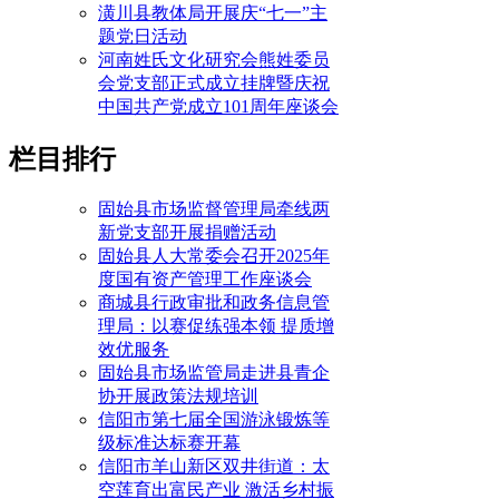
潢川县教体局开展庆“七一”主
题党日活动
河南姓氏文化研究会熊姓委员
会党支部正式成立挂牌暨庆祝
中国共产党成立101周年座谈会
栏目排行
固始县市场监督管理局牵线两
新党支部开展捐赠活动
固始县人大常委会召开2025年
度国有资产管理工作座谈会
商城县行政审批和政务信息管
理局：以赛促练强本领 提质增
效优服务
固始县市场监管局走进县青企
协开展政策法规培训
信阳市第七届全国游泳锻炼等
级标准达标赛开幕
信阳市羊山新区双井街道：太
空莲育出富民产业 激活乡村振