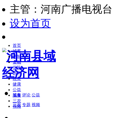
主管：河南广播电视台
设为首页
首页
城事
法制
金融
保险
房产
教育
健康
公益
城事
评论
公益
美食
三农
三农
专题
视频
视频