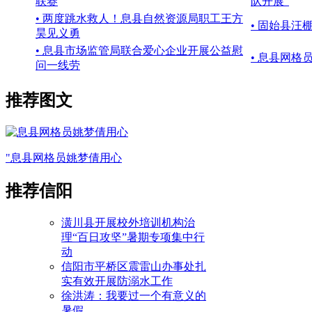
联赛
队开展“
• 两度跳水救人！息县自然资源局职工王方
• 固始县
昊见义勇
• 息县市场监管局联合爱心企业开展公益慰
• 息县网
问一线劳
推荐图文
"息县网格员姚梦倩用心
推荐信阳
潢川县开展校外培训机构治
理“百日攻坚”暑期专项集中行
动
信阳市平桥区震雷山办事处扎
实有效开展防溺水工作
徐洪涛：我要过一个有意义的
暑假