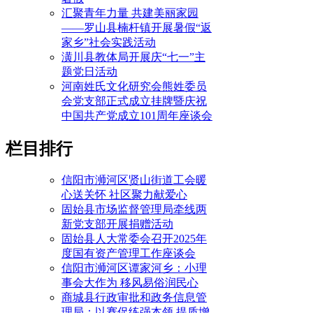
汇聚青年力量 共建美丽家园
——罗山县楠杆镇开展暑假“返
家乡”社会实践活动
潢川县教体局开展庆“七一”主
题党日活动
河南姓氏文化研究会熊姓委员
会党支部正式成立挂牌暨庆祝
中国共产党成立101周年座谈会
栏目排行
信阳市浉河区贤山街道工会暖
心送关怀 社区聚力献爱心
固始县市场监督管理局牵线两
新党支部开展捐赠活动
固始县人大常委会召开2025年
度国有资产管理工作座谈会
信阳市浉河区谭家河乡：小理
事会大作为 移风易俗润民心
商城县行政审批和政务信息管
理局：以赛促练强本领 提质增