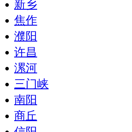
新乡
焦作
濮阳
许昌
漯河
三门峡
南阳
商丘
信阳