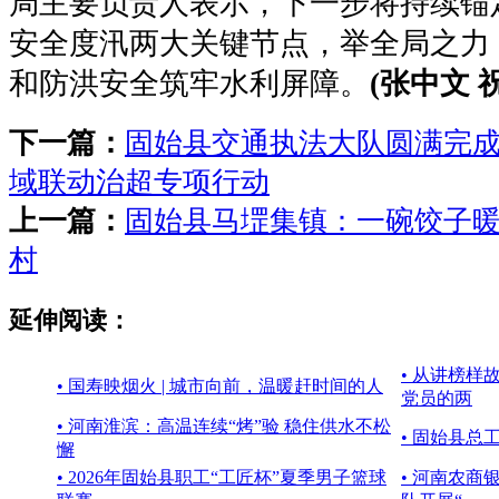
局主要负责人表示，下一步将持续锚
安全度汛两大关键节点，举全局之力
和防洪安全筑牢水利屏障。
(张中文 
下一篇：
固始县交通执法大队圆满完
域联动治超专项行动
上一篇：
固始县马堽集镇：一碗饺子暖
村
延伸阅读：
• 从讲榜
• 国寿映烟火 | 城市向前，温暖赶时间的人
党员的两
• 河南淮滨：高温连续“烤”验 稳住供水不松
• 固始县总
懈
• 2026年固始县职工“工匠杯”夏季男子篮球
• 河南农