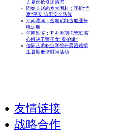
力夏夜抢修送清凉
固始县赵岗乡大围村：守护“当
夏”平安 筑牢安全防线
河南淮滨：金融赋能造船业扬
帆远航
河南淮滨：开办暑期托管班 暖
心解决干警子女“看护难”
信阳艺术职业学院开展困难学
生暑期走访慰问活动
友情链接
战略合作