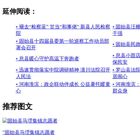
延伸阅读：
• 褪去“检察蓝” 甘当“和事佬” 新县人民检察
• 固始县汪
院
干强
• 固始县十四届县委第一轮巡察工作动员部
• 固始县民
署会召开
• 息县小茴
• 息县暖心守护高温下奔跑者
保民安
• 迅速贯彻落实中院调研精神 潢川法院召开
• 罗山县
人民法
居闹心
• 河南淮滨：政企联动伴成长 公益暑托暖童
• 河南淮滨
心
群众身
推荐图文
"固始县马堽集镇志愿者