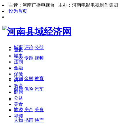
主管：河南广播电视台 主办：河南电影电视制作集团
设为首页
城事
评论
公益
首页
城事
三农
专题
视频
法制
金融
保险
法制
金融
教育
房产
教育
健康
保险
汽车
健康
公益
美食
旅游
房产
美食
三农
视频
人物
书画
特产