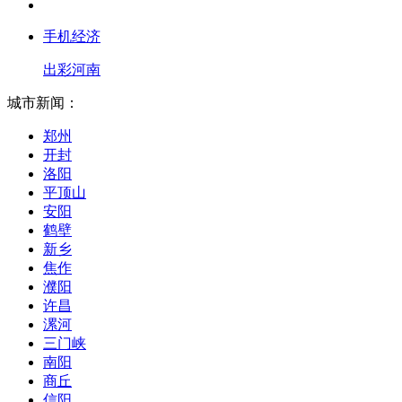
手机经济
出彩河南
城市新闻：
郑州
开封
洛阳
平顶山
安阳
鹤壁
新乡
焦作
濮阳
许昌
漯河
三门峡
南阳
商丘
信阳