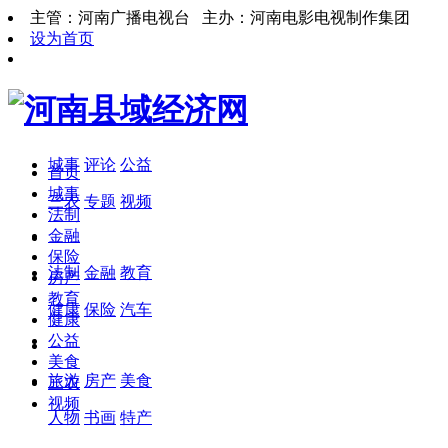
主管：河南广播电视台 主办：河南电影电视制作集团
设为首页
城事
评论
公益
首页
城事
三农
专题
视频
法制
金融
保险
法制
金融
教育
房产
教育
健康
保险
汽车
健康
公益
美食
旅游
房产
美食
三农
视频
人物
书画
特产