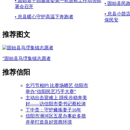
• 固始县十四届县委第一轮巡察工作动员部
• 固始县民
署会召开
• 息县小茴
• 息县暖心守护高温下奔跑者
保民安
推荐图文
"固始县马堽集镇志愿者
推荐信阳
乞巧节相约 比赛场晒艺 信阳市
举办“信阳民艺巧手大赛”
主动出击迎难上 蹄疾步稳奔美
好——访信阳市委书记蔡松涛
丁中贵：守护瘫痪妻子16年
信阳市浉河区五星办事处多措
并举打造良好营商环境