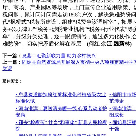
厅、商场、产业园区等场所，上门宣传企业适用政策、
税问题，累计问计问需走访180余户次，解决急难愁盼问
代“枫桥式”税务所建设，组建“税费争议调解室”，拓展“
务+公职律师”“税务+涉税专业机构”“税务+行业代表”
单”，分级分类处理，逐一跟踪销号，通过多元化协作,
难愁盼”，切实把矛盾化解在基层。
(何红 余江 魏新林)
下一篇：
息县：汇聚新联力量 助力乡村振兴
上一篇：
固始县自然资源局开展深入贯彻中央八项规定精神学
党课
延伸阅读：
• 息县豫道酸辣粉红薯标准化种植省级农业
• 信阳市市
标准化试
范涉企
• 河南淮滨：夏送清凉暖一线 心系劳动者护
• 河南淮滨
安康
阳成长
• 褪去“检察蓝” 甘当“和事佬” 新县人民检察
• 固始县汪
院
干强