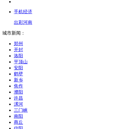
手机经济
出彩河南
城市新闻：
郑州
开封
洛阳
平顶山
安阳
鹤壁
新乡
焦作
濮阳
许昌
漯河
三门峡
南阳
商丘
信阳