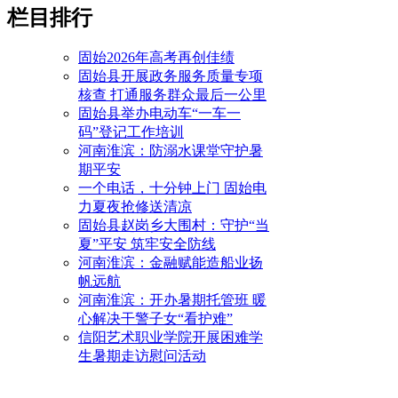
栏目排行
固始2026年高考再创佳绩
固始县开展政务服务质量专项
核查 打通服务群众最后一公里
固始县举办电动车“一车一
码”登记工作培训
河南淮滨：防溺水课堂守护暑
期平安
一个电话，十分钟上门 固始电
力夏夜抢修送清凉
固始县赵岗乡大围村：守护“当
夏”平安 筑牢安全防线
河南淮滨：金融赋能造船业扬
帆远航
河南淮滨：开办暑期托管班 暖
心解决干警子女“看护难”
信阳艺术职业学院开展困难学
生暑期走访慰问活动