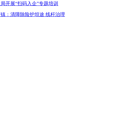
政局开展“扫码入企”专题培训
店镇：清障除险护坦途 线杆治理