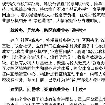
现“指尖办税”零距离。导税台设置“简事即办”岗，简
待，实现简事快办。持续推广不动产登记办税“一窗受理
网通办”，着力减轻纳税人办税缴费负担。优化办税流
业服务机构开辟“绿色通道”，大幅缩短业务办理时间。
就近办、异地办，跨区税费业务“远程办”
建立“社区+税务”，将税费服务融入“社区网格化”
基础，联合社保、医保部门在全县各村
党
群服务中心设
成立“涉税专业服务机构行业志愿团队”，聘请10名涉税
师”，以“座谈会集诉求+走流程听意见”，收集有效建议
级。在原有办税大厅基础上，聚焦纳税人缴费人“就近办
互动跨区域协同能力和服务运营体系，将实体窗口服务
征纳互动运营中心，构建“远程征纳互动平台”，纳税人
域税费业务。截至目前，已累计为160多户纳税人跨区域
建团队、问需求，疑难税费业务“上门办”
由15名业务骨干组成政策宣讲团队，重点围绕重点
小微企业、个体工商户等重点群体，通过分类、分批、