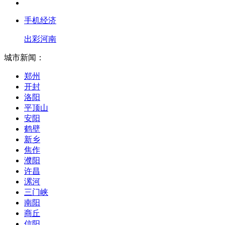
手机经济
出彩河南
城市新闻：
郑州
开封
洛阳
平顶山
安阳
鹤壁
新乡
焦作
濮阳
许昌
漯河
三门峡
南阳
商丘
信阳