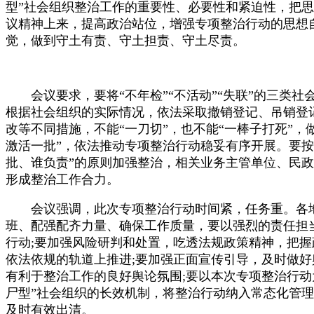
型”社会组织整治工作的重要性、必要性和紧迫性，把
议精神上来，提高政治站位，增强专项整治行动的思想
觉，做到守土有责、守土担责、守土尽责。
会议要求，要将“不年检”“不活动”“失联”的三类社
根据社会组织的实际情况，依法采取撤销登记、吊销登
改等不同措施，不能“一刀切”，也不能“一棒子打死”，
激活一批”，依法推动专项整治行动稳妥有序开展。要按
批、谁负责”的原则加强整治，相关业务主管单位、民
形成整治工作合力。
会议强调，此次专项整治行动时间紧，任务重。各地
班、配强配齐力量、确保工作质量，要以强烈的责任担
行动;要加强风险研判和处置，吃透法规政策精神，把
依法依规的轨道上推进;要加强正面宣传引导，及时做
有利于整治工作的良好舆论氛围;要以本次专项整治行动
尸型”社会组织的长效机制，将整治行动纳入常态化管
及时有效出清。