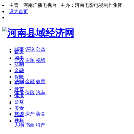
主管：河南广播电视台 主办：河南电影电视制作集团
设为首页
城事
评论
公益
首页
城事
三农
专题
视频
法制
金融
保险
法制
金融
教育
房产
教育
健康
保险
汽车
健康
公益
美食
旅游
房产
美食
三农
视频
人物
书画
特产