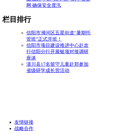
网 确保安全度汛
栏目排行
信阳市浉河区五星街道“暑期托
管班”正式开班！
信阳市项目建设推进中心赴农
行信阳分行开展银项对接调研
座谈
潢川县17名留守儿童赴郑参加
省级研学成长营活动
友情链接
战略合作