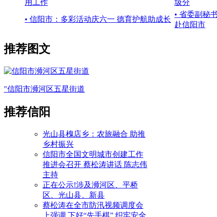
用工作
圾分
• 省委副
• 信阳市：多彩活动庆六一 德育护航助成长
赴信阳市
推荐图文
"信阳市浉河区五星街道
推荐信阳
光山县槐店乡：农旅融合 助推
乡村振兴
信阳市全国文明城市创建工作
推进会召开 蔡松涛讲话 陈志伟
主持
正在公示!涉及浉河区、平桥
区、光山县、新县
蔡松涛在全市防汛视频调度会
上强调 下好“先手棋” 织牢安全