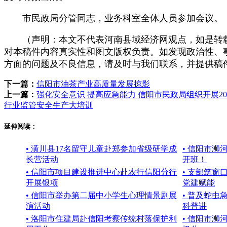
市民政局分管同志，业务科室全体人员参加会议。
（声明：本文不代表河南县域经济网观点，如是转载
对本稿件内容真实性和图文版权负责。如发现政治性、
方面的问题及不良信息，请及时与我们联系，并提供稿
下一篇：
信阳市油茶产业高质量发展掠影
上一篇：
强化安全意识 提高应急能力 信阳市民政局组织开展20
行业监管安全生产大培训
延伸阅读：
• 潢川县17名留守儿童赴郑参加省级研学成
• 信阳市浉
长营活动
开班！
• 信阳市项目建设推进中心赴农行信阳分行
• 支部筑窗
开展银项
党建赋能
• 信阳市举办第二届中小学生心理情景剧展
• 普及蛇虫
演活动
科普讲
• 洛阳市住建局赴信阳考察传统村落保护利
• 信阳市浉