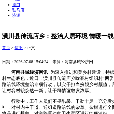
周口
驻马店
济源
潢川县传流店乡：整治人居环境 情暖一线
首页
>
信阳
> 正文
日期：2026-07-08 15:04:24 来源：河南县域经济网
河南县域经济网讯
为深入推进和美乡村建设，持续
村生态底色，近日，潢川县传流店乡喻寨村组织村“两委
路沿线环境整治专项行动，以实干担当扮靓乡村颜值，
让村容村貌焕然一新，让干群情谊愈发浓厚。
行动中，工作人员们不畏酷暑、干劲十足，充分发扬
神，对村内主干道、通组道路沿线的杂草、杂树进行全
物品进行规整，对道路周边的卫生盲区进行彻底清扫。