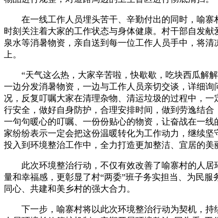
在一线工作人员埋头苦干、辛勤付出的同时，喻寨村
时刻关注着大家的工作状态与身体健康。村干部自发献
泉水等消暑物资，亲自送到每一位工作人员手中，将清
上。
“天气这么热，大家辛苦啦，快歇歇，吃块西瓜解解暑
一边分发消暑物资，一边与工作人员亲切交谈，详细询
况，反复叮嘱大家在清理杂物、清运垃圾的过程中，一
行安全，做好自身防护，合理安排时间，做到劳逸结合
一句句暖心的叮嘱、一份份贴心的物资，让奋战在一线
家纷纷表示一定会把这份温暖转化为工作动力，继续坚
投入到环境整治工作中，全力打造更加整洁、宜居的美
此次环境整治行动，不仅有效改善了喻寨村的人居环
量和幸福感，更彰显了村“两委”班子务实担当、为民服
同心、共建和美乡村的强大合力。
下一步，喻寨村将以此次环境整治行动为契机，持续