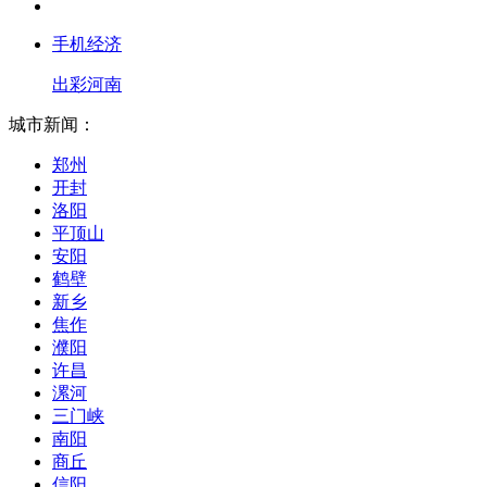
手机经济
出彩河南
城市新闻：
郑州
开封
洛阳
平顶山
安阳
鹤壁
新乡
焦作
濮阳
许昌
漯河
三门峡
南阳
商丘
信阳