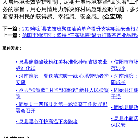
人居环境长效管护机制，定期开展环境整治“回头看”工
务的宗旨，用心用情用力解决好村民急难愁盼问题，多
断提升村民的获得感、幸福感、安全感。
(金宏辉)
下一篇：
2026年新县农技班聚焦油菜单产提升夯实粮油安全根基
上一篇：
信阳市浉河区：坚持 “三茶统筹”聚力打造茶产业品牌
延伸阅读：
• 息县豫道酸辣粉红薯标准化种植省级农业
• 信阳市市
标准化试
范涉企
• 河南淮滨：夏送清凉暖一线 心系劳动者护
• 河南淮滨
安康
阳成长
• 褪去“检察蓝” 甘当“和事佬” 新县人民检察
• 固始县汪
院
干强
• 固始县十四届县委第一轮巡察工作动员部
• 固始县民
署会召开
• 息县小茴
• 息县暖心守护高温下奔跑者
保民安