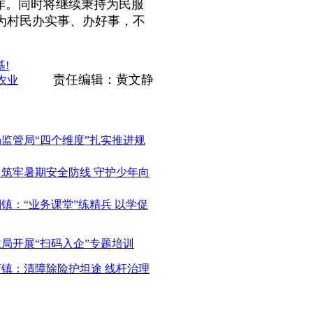
作。同时将继续秉持为民服
为村民办实事、办好事，不
!
责任编辑：黄文静
农业
场监管局“四个维度”扎实推进规
：筑牢暑期安全防线 守护少年向
棚镇：“业务课堂”练精兵 以学促
政局开展“扫码入企”专题培训
店镇：清障除险护坦途 线杆治理