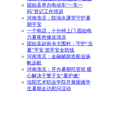
固始县举办电动车“一车一
码”登记工作培训
河南淮滨：防溺水课堂守护暑
期平安
一个电话，十分钟上门 固始电
力夏夜抢修送清凉
固始县赵岗乡大围村：守护“当
夏”平安 筑牢安全防线
河南淮滨：金融赋能造船业扬
帆远航
河南淮滨：开办暑期托管班 暖
心解决干警子女“看护难”
信阳艺术职业学院开展困难学
生暑期走访慰问活动