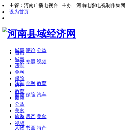
主管：河南广播电视台 主办：河南电影电视制作集团
设为首页
城事
评论
公益
首页
城事
三农
专题
视频
法制
金融
保险
法制
金融
教育
房产
教育
健康
保险
汽车
健康
公益
美食
旅游
房产
美食
三农
视频
人物
书画
特产