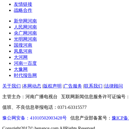
友情链接
战略合作
新华网河南
人民网河南
央广网河南
光明网河南
国搜河南
凤凰河南
大河网
河南一百度
大豫网
时代报告网
关于我们
|
本网动态
|
版权声明
|
广告服务
|
联系我们
|
法律顾问
主管主办：河南广播电视台 互联网新闻信息服务许可证编号：4112
值班、不良信息举报电话：0371-63315577
豫公网安备：41010502003428号
信息产业部备案号：
豫ICP备1
Copyright2017© henance.com AllRights Reserved