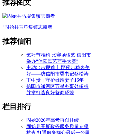
推荐图文
"固始县马堽集镇志愿者
推荐信阳
乞巧节相约 比赛场晒艺 信阳市
举办“信阳民艺巧手大赛”
主动出击迎难上 蹄疾步稳奔美
好——访信阳市委书记蔡松涛
丁中贵：守护瘫痪妻子16年
信阳市浉河区五星办事处多措
并举打造良好营商环境
栏目排行
固始2026年高考再创佳绩
固始县开展政务服务质量专项
核查 打通服务群众最后一公里