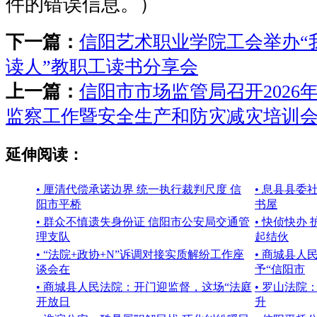
件的错误信息。）
下一篇：
信阳艺术职业学院工会举办“
读人”教职工读书分享会
上一篇：
信阳市市场监管局召开2026
监察工作暨安全生产和防灾减灾培训
延伸阅读：
• 厘清代偿承诺边界 统一执行裁判尺度 信
• 息县县委
阳市平桥
书屋
• 群众不慎遗失身份证 信阳市公安局交通管
• 快侦快办
理支队
起结伙
• “法院+政协+N”诉调对接实质解纷工作座
• 商城县
谈会在
予“信阳市
• 商城县人民法院：开门迎监督，这场“法庭
• 罗山法院
开放日
升