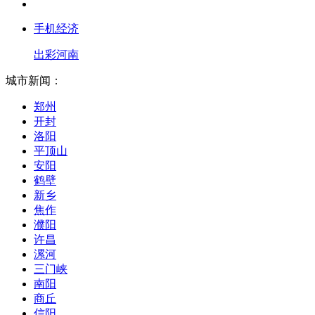
手机经济
出彩河南
城市新闻：
郑州
开封
洛阳
平顶山
安阳
鹤壁
新乡
焦作
濮阳
许昌
漯河
三门峡
南阳
商丘
信阳