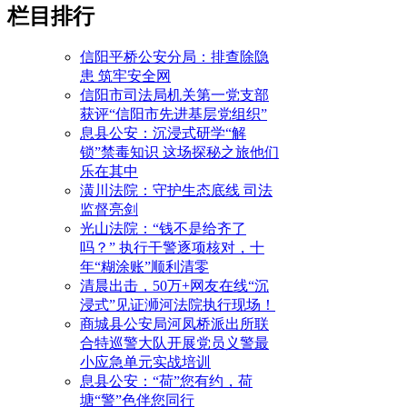
栏目排行
信阳平桥公安分局：排查除隐
患 筑牢安全网
信阳市司法局机关第一党支部
获评“信阳市先进基层党组织”
息县公安：沉浸式研学“解
锁”禁毒知识 这场探秘之旅他们
乐在其中
潢川法院：守护生态底线 司法
监督亮剑
光山法院：“钱不是给齐了
吗？” 执行干警逐项核对，十
年“糊涂账”顺利清零
清晨出击，50万+网友在线“沉
浸式”见证浉河法院执行现场！
商城县公安局河凤桥派出所联
合特巡警大队开展党员义警最
小应急单元实战培训
息县公安：“荷”您有约，荷
塘“警”色伴您同行