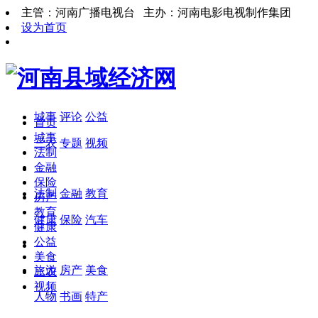
主管：河南广播电视台 主办：河南电影电视制作集团
设为首页
城事
评论
公益
首页
城事
三农
专题
视频
法制
金融
保险
法制
金融
教育
房产
教育
健康
保险
汽车
健康
公益
美食
旅游
房产
美食
三农
视频
人物
书画
特产