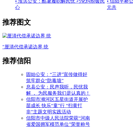
• 淮滨公安：酷暑履职解民忧 巧化纠纷暖民
• 信阳平桥
心
元共
推荐图文
"厘清代偿承诺边界 统
推荐信阳
固始公安：“三进”宣传做得好
筑牢群众“防毒墙”
息县公安：民声我听，民忧我
解 ， 为民服务我们是认真的！
信阳市浉河区五星街道开展护
苗成长 快乐“童”行 “扫黄打
非”主题文明实践活动
信阳市中级人民法院荣获“河南
省爱国拥军模范单位”荣誉称号