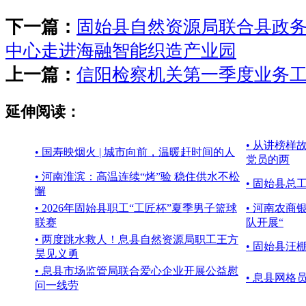
下一篇：
固始县自然资源局联合县政
中心走进海融智能织造产业园
上一篇：
信阳检察机关第一季度业务
延伸阅读：
• 从讲榜
• 国寿映烟火 | 城市向前，温暖赶时间的人
党员的两
• 河南淮滨：高温连续“烤”验 稳住供水不松
• 固始县总
懈
• 2026年固始县职工“工匠杯”夏季男子篮球
• 河南农
联赛
队开展“
• 两度跳水救人！息县自然资源局职工王方
• 固始县
昊见义勇
• 息县市场监管局联合爱心企业开展公益慰
• 息县网
问一线劳