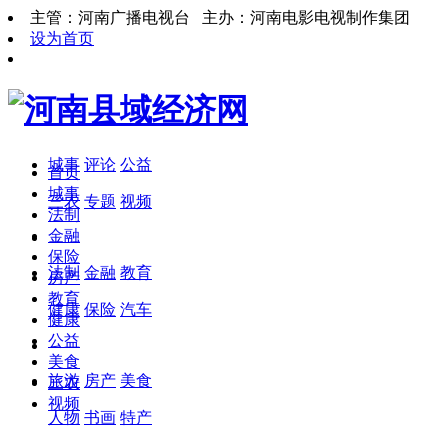
主管：河南广播电视台 主办：河南电影电视制作集团
设为首页
城事
评论
公益
首页
城事
三农
专题
视频
法制
金融
保险
法制
金融
教育
房产
教育
健康
保险
汽车
健康
公益
美食
旅游
房产
美食
三农
视频
人物
书画
特产