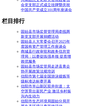
会党支部正式成立挂牌暨庆祝
中国共产党成立101周年座谈会
栏目排行
固始县市场监督管理局牵线两
新党支部开展捐赠活动
固始县人大常委会召开2025年
度国有资产管理工作座谈会
商城县行政审批和政务信息管
理局：以赛促练强本领 提质增
效优服务
固始县市场监管局走进县青企
协开展政策法规培训
信阳市第七届全国游泳锻炼等
级标准达标赛开幕
信阳市羊山新区双井街道：太
空莲育出富民产业 激活乡村振
兴内生动力
信阳市生态环境局固始分局开