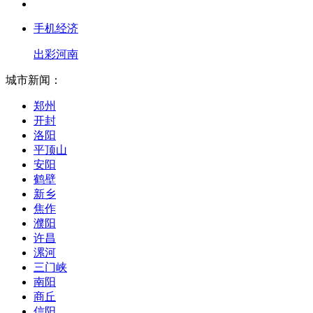
手机经济
出彩河南
城市新闻：
郑州
开封
洛阳
平顶山
安阳
鹤壁
新乡
焦作
濮阳
许昌
漯河
三门峡
南阳
商丘
信阳