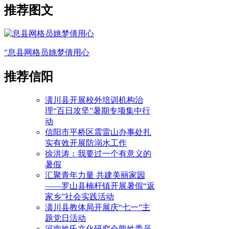
推荐图文
"息县网格员姚梦倩用心
推荐信阳
潢川县开展校外培训机构治
理“百日攻坚”暑期专项集中行
动
信阳市平桥区震雷山办事处扎
实有效开展防溺水工作
徐洪涛：我要过一个有意义的
暑假
汇聚青年力量 共建美丽家园
——罗山县楠杆镇开展暑假“返
家乡”社会实践活动
潢川县教体局开展庆“七一”主
题党日活动
河南姓氏文化研究会熊姓委员