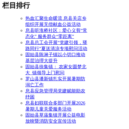
栏目排行
热血汇聚生命暖流 息县关店乡
组织开展无偿献血公益活动
息县听淮桥社区：爱心义剪“常
态化” 服务群众“零距离”
息县总工会开展“党建引领，驿
路同行”夏送清凉专项慰问活动
固始县陈淋子镇以小切口推动
基层治理大提升
固始县徐集镇： 农家女圆梦北
大 镇领导上门慰问
罗山县潘新镇扎实开展暑期防
溺亡工作
息县应急管理局党建赋能助农
纾困
息县妇联联合多部门开展2026
暑期儿童关爱服务活动
固始县草庙集镇开展公益电影
放映暨消防安全宣传活动