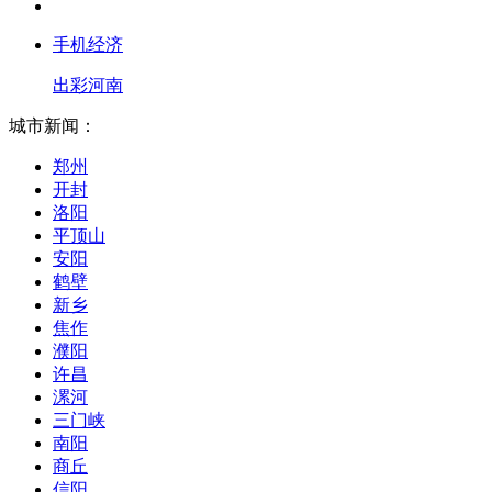
手机经济
出彩河南
城市新闻：
郑州
开封
洛阳
平顶山
安阳
鹤壁
新乡
焦作
濮阳
许昌
漯河
三门峡
南阳
商丘
信阳