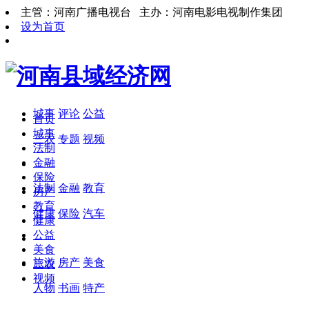
主管：河南广播电视台 主办：河南电影电视制作集团
设为首页
城事
评论
公益
首页
城事
三农
专题
视频
法制
金融
保险
法制
金融
教育
房产
教育
健康
保险
汽车
健康
公益
美食
旅游
房产
美食
三农
视频
人物
书画
特产