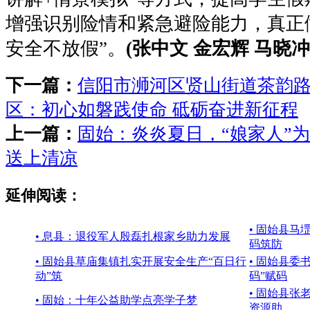
增强识别险情和紧急避险能力，真正
安全不放假”。
(张中文 金宏辉 马晓冲
下一篇：
信阳市浉河区贤山街道茶韵
区：初心如磐践使命 砥砺奋进新征程
上一篇：
固始：炎炎夏日，“娘家人”
送上清凉
延伸阅读：
• 固始县马
• 息县：退役军人殷磊扎根家乡助力发展
码筑防
• 固始县草庙集镇扎实开展安全生产“百日行
• 固始县委
动”筑
码”赋码
• 固始县张
• 固始：十年公益助学点亮学子梦
资源助