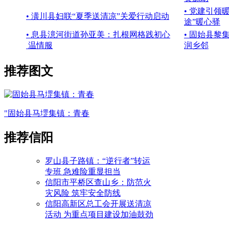
• 党建引领
• 潢川县妇联“夏季送清凉”关爱行动启动
途”暖心驿
• 息县澺河街道孙亚美：扎根网格践初心
• 固始县黎
温情服
润乡邻
推荐图文
"固始县马堽集镇：青春
推荐信阳
罗山县子路镇：“逆行者”转运
专班 急难险重显担当
信阳市平桥区查山乡：防范火
灾风险 筑牢安全防线
信阳高新区总工会开展送清凉
活动 为重点项目建设加油鼓劲