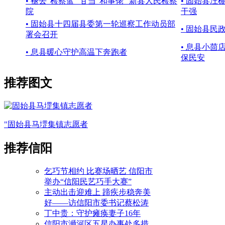
• 褪去“检察蓝” 甘当“和事佬” 新县人民检察
• 固始县汪
院
干强
• 固始县十四届县委第一轮巡察工作动员部
• 固始县民
署会召开
• 息县小茴
• 息县暖心守护高温下奔跑者
保民安
推荐图文
"固始县马堽集镇志愿者
推荐信阳
乞巧节相约 比赛场晒艺 信阳市
举办“信阳民艺巧手大赛”
主动出击迎难上 蹄疾步稳奔美
好——访信阳市委书记蔡松涛
丁中贵：守护瘫痪妻子16年
信阳市浉河区五星办事处多措