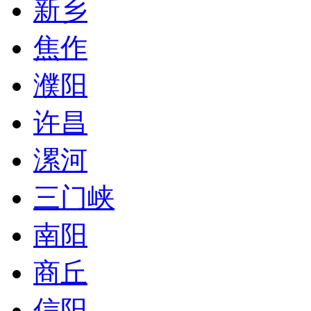
新乡
焦作
濮阳
许昌
漯河
三门峡
南阳
商丘
信阳