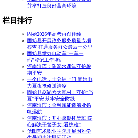
并举打造良好营商环境
栏目排行
固始2026年高考再创佳绩
固始县开展政务服务质量专项
核查 打通服务群众最后一公里
固始县举办电动车“一车一
码”登记工作培训
河南淮滨：防溺水课堂守护暑
期平安
一个电话，十分钟上门 固始电
力夏夜抢修送清凉
固始县赵岗乡大围村：守护“当
夏”平安 筑牢安全防线
河南淮滨：金融赋能造船业扬
帆远航
河南淮滨：开办暑期托管班 暖
心解决干警子女“看护难”
信阳艺术职业学院开展困难学
生暑期走访慰问活动