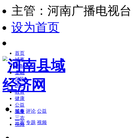
主管：河南广播电视台
设为首页
首页
城事
法制
金融
保险
房产
教育
健康
公益
城事
评论
公益
美食
三农
三农
专题
视频
视频