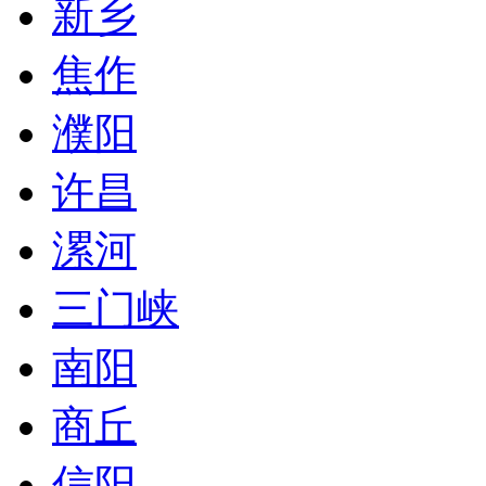
新乡
焦作
濮阳
许昌
漯河
三门峡
南阳
商丘
信阳