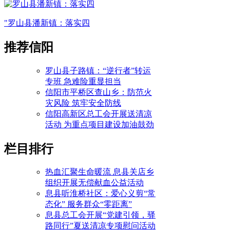
"罗山县潘新镇：落实四
推荐信阳
罗山县子路镇：“逆行者”转运
专班 急难险重显担当
信阳市平桥区查山乡：防范火
灾风险 筑牢安全防线
信阳高新区总工会开展送清凉
活动 为重点项目建设加油鼓劲
栏目排行
热血汇聚生命暖流 息县关店乡
组织开展无偿献血公益活动
息县听淮桥社区：爱心义剪“常
态化” 服务群众“零距离”
息县总工会开展“党建引领，驿
路同行”夏送清凉专项慰问活动