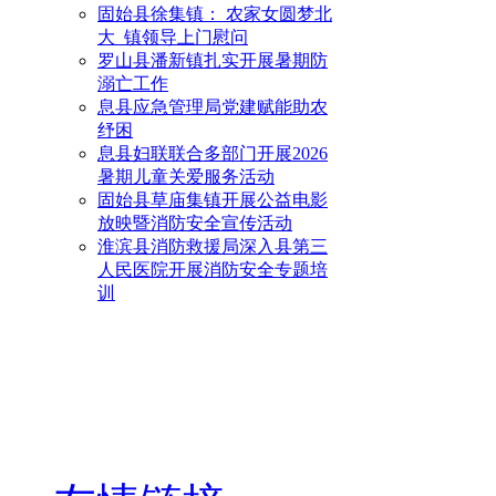
固始县徐集镇： 农家女圆梦北
大 镇领导上门慰问
罗山县潘新镇扎实开展暑期防
溺亡工作
息县应急管理局党建赋能助农
纾困
息县妇联联合多部门开展2026
暑期儿童关爱服务活动
固始县草庙集镇开展公益电影
放映暨消防安全宣传活动
淮滨县消防救援局深入县第三
人民医院开展消防安全专题培
训