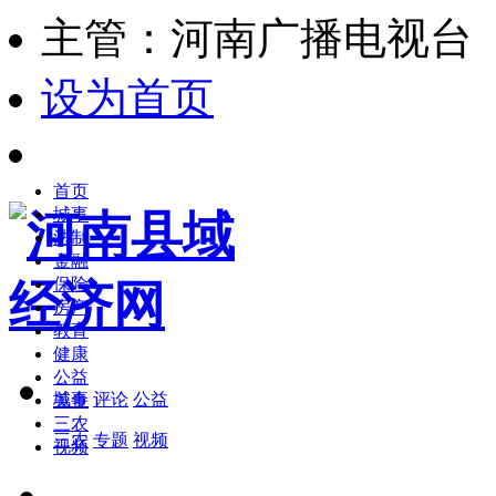
主管：河南广播电视台
设为首页
首页
城事
法制
金融
保险
房产
教育
健康
公益
城事
评论
公益
美食
三农
三农
专题
视频
视频