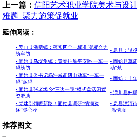
上一篇：
信阳艺术职业学院美术与设
难题 聚力施策促就业
延伸阅读：
• 罗山县潘新镇：落实四个一标准 凝聚合力
• 息县：
筑牢防
• 固始县马堽集镇：青春护航平安路 一车一
• 固始县草
码筑防
动”筑
• 固始县委书记杨浩威调研电动车“一车一
• 固始：十
码”赋码
• 固始县张老埠乡“三边一院”模式盘活闲置
• 潢川县妇
资源助
• 党建引领暖新路！固始县调研“情满豫
• 息县澺
途”暖心驿
温情服
推荐图文