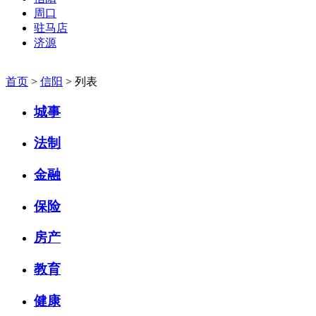
周口
驻马店
济源
首页
>
信阳
> 列表
城事
法制
金融
保险
房产
教育
健康