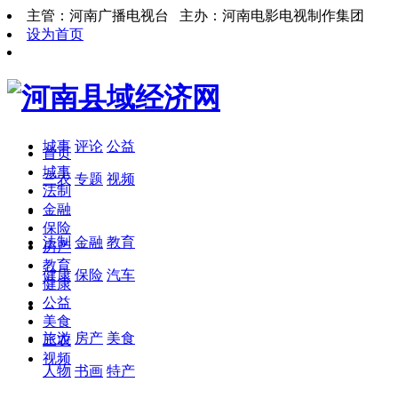
主管：河南广播电视台 主办：河南电影电视制作集团
设为首页
城事
评论
公益
首页
城事
三农
专题
视频
法制
金融
保险
法制
金融
教育
房产
教育
健康
保险
汽车
健康
公益
美食
旅游
房产
美食
三农
视频
人物
书画
特产