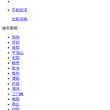
手机经济
出彩河南
城市新闻：
郑州
开封
洛阳
平顶山
安阳
鹤壁
新乡
焦作
濮阳
许昌
漯河
三门峡
南阳
商丘
信阳